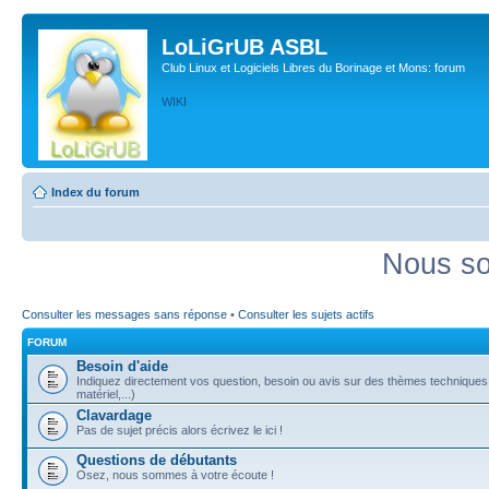
LoLiGrUB ASBL
Club Linux et Logiciels Libres du Borinage et Mons: forum
WIKI
Index du forum
Nous so
Consulter les messages sans réponse
•
Consulter les sujets actifs
FORUM
Besoin d'aide
Indiquez directement vos question, besoin ou avis sur des thèmes techniques (
matériel,...)
Clavardage
Pas de sujet précis alors écrivez le ici !
Questions de débutants
Osez, nous sommes à votre écoute !