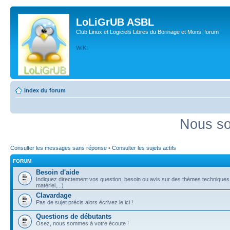
LoLiGrUB ASBL
Club Linux et Logiciels Libres du Borinage et Mons: forum
WIKI
Index du forum
Nous so
Consulter les messages sans réponse
•
Consulter les sujets actifs
FORUM
Besoin d'aide
Indiquez directement vos question, besoin ou avis sur des thèmes techniques (
matériel,...)
Clavardage
Pas de sujet précis alors écrivez le ici !
Questions de débutants
Osez, nous sommes à votre écoute !