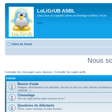
LoLiGrUB ASBL
Club Linux et Logiciels Libres du Borinage et Mons: forum
WIKI
Index du forum
Nous so
Consulter les messages sans réponse
•
Consulter les sujets actifs
FORUM
Besoin d'aide
Indiquez directement vos question, besoin ou avis sur des thèmes techniques (
matériel,...)
Clavardage
Pas de sujet précis alors écrivez le ici !
Questions de débutants
Osez, nous sommes à votre écoute !