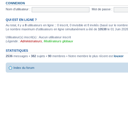
CONNEXION
Nom d’utilisateur :
Mot de passe :
QUI EST EN LIGNE ?
Au total, il y a
8
utilisateurs en ligne :: 0 inscrit, 0 invisible et 8 invités (basé sur le nombr
Le nombre maximum d’utilisateurs en ligne simultanément a été de
10538
le 01 Juin 202
Utilisateur(s) inscrit(s) : Aucun utilisateur inscrit
Légende :
Administrateurs
,
Modérateurs globaux
STATISTIQUES
2536
messages •
382
sujets •
90
membres • Notre membre le plus récent est
louxor
Index du forum