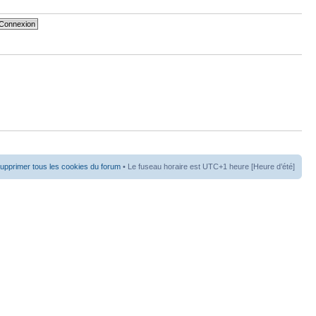
upprimer tous les cookies du forum
• Le fuseau horaire est UTC+1 heure [Heure d’été]