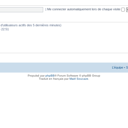
|
Me connecter automatiquement lors de chaque visite
e d’utilisateurs actifs des 5 dernières minutes)
6 22:51
L’équipe
•
S
Propulsé par
phpBB
® Forum Software © phpBB Group
Traduit en français par
Maël Soucaze
.