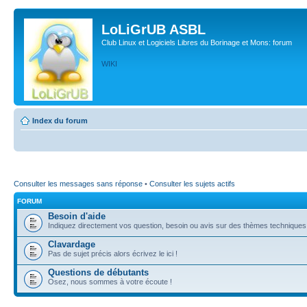
LoLiGrUB ASBL
Club Linux et Logiciels Libres du Borinage et Mons: forum
WIKI
Index du forum
Consulter les messages sans réponse
•
Consulter les sujets actifs
FORUM
Besoin d'aide
Indiquez directement vos question, besoin ou avis sur des thèmes techniques (l
Clavardage
Pas de sujet précis alors écrivez le ici !
Questions de débutants
Osez, nous sommes à votre écoute !