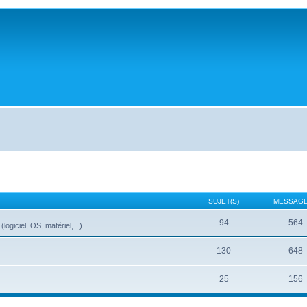
SUJET(S)
MESSAGE
94
564
ogiciel, OS, matériel,...)
130
648
25
156