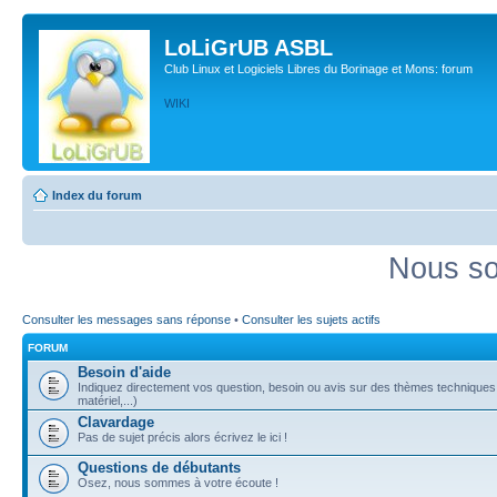
LoLiGrUB ASBL
Club Linux et Logiciels Libres du Borinage et Mons: forum
WIKI
Index du forum
Nous so
Consulter les messages sans réponse
•
Consulter les sujets actifs
FORUM
Besoin d'aide
Indiquez directement vos question, besoin ou avis sur des thèmes techniques (
matériel,...)
Clavardage
Pas de sujet précis alors écrivez le ici !
Questions de débutants
Osez, nous sommes à votre écoute !