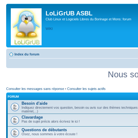
LoLiGrUB ASBL
Club Linux et Logiciels Libres du Borinage et Mons: forum
WIKI
Index du forum
Nous so
Consulter les messages sans réponse
•
Consulter les sujets actifs
FORUM
Besoin d'aide
Indiquez directement vos question, besoin ou avis sur des thèmes techniques (
matériel,...)
Clavardage
Pas de sujet précis alors écrivez le ici !
Questions de débutants
Osez, nous sommes à votre écoute !