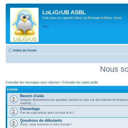
LoLiGrUB ASBL
Club Linux et Logiciels Libres du Borinage et Mons: forum
WIKI
Index du forum
Nous so
Consulter les messages sans réponse
•
Consulter les sujets actifs
FORUM
Besoin d'aide
Indiquez directement vos question, besoin ou avis sur des thèmes techniques (
matériel,...)
Clavardage
Pas de sujet précis alors écrivez le ici !
Questions de débutants
Osez, nous sommes à votre écoute !