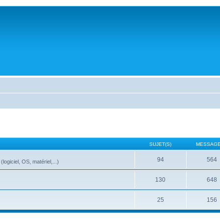
SUJET(S)
MESSAGE
94
564
ogiciel, OS, matériel,...)
130
648
25
156