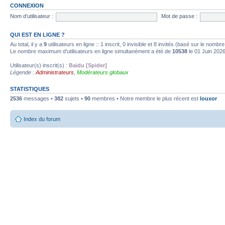
CONNEXION
Nom d’utilisateur :
Mot de passe :
QUI EST EN LIGNE ?
Au total, il y a
9
utilisateurs en ligne :: 1 inscrit, 0 invisible et 8 invités (basé sur le nombr
Le nombre maximum d’utilisateurs en ligne simultanément a été de
10538
le 01 Juin 202
Utilisateur(s) inscrit(s) :
Baidu [Spider]
Légende :
Administrateurs
,
Modérateurs globaux
STATISTIQUES
2536
messages •
382
sujets •
90
membres • Notre membre le plus récent est
louxor
Index du forum