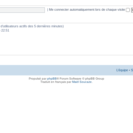
|
Me connecter automatiquement lors de chaque visite
e d’utilisateurs actifs des 5 dernières minutes)
6 22:51
L’équipe
•
S
Propulsé par
phpBB
® Forum Software © phpBB Group
Traduit en français par
Maël Soucaze
.