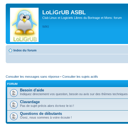
LoLiGrUB ASBL
Club Linux et Logiciels Libres du Borinage et Mons: forum
WIKI
Index du forum
Consulter les messages sans réponse
•
Consulter les sujets actifs
FORUM
Besoin d'aide
Indiquez directement vos question, besoin ou avis sur des thèmes techniques (l
Clavardage
Pas de sujet précis alors écrivez le ici !
Questions de débutants
Osez, nous sommes à votre écoute !