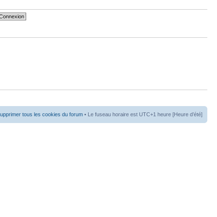
upprimer tous les cookies du forum
• Le fuseau horaire est UTC+1 heure [Heure d’été]