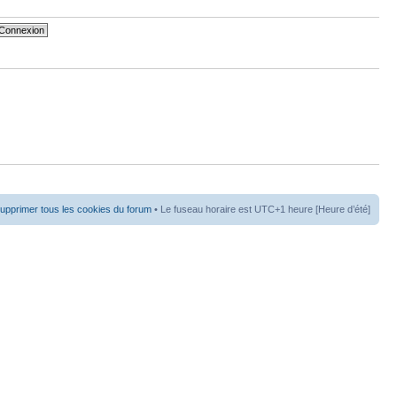
upprimer tous les cookies du forum
• Le fuseau horaire est UTC+1 heure [Heure d’été]