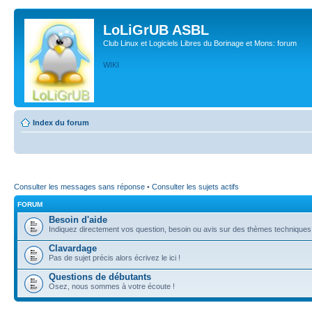
LoLiGrUB ASBL
Club Linux et Logiciels Libres du Borinage et Mons: forum
WIKI
Index du forum
Consulter les messages sans réponse
•
Consulter les sujets actifs
FORUM
Besoin d'aide
Indiquez directement vos question, besoin ou avis sur des thèmes techniques (l
Clavardage
Pas de sujet précis alors écrivez le ici !
Questions de débutants
Osez, nous sommes à votre écoute !