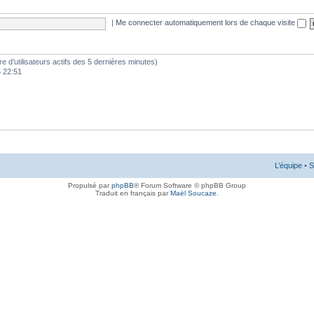
|
Me connecter automatiquement lors de chaque visite
mbre d’utilisateurs actifs des 5 dernières minutes)
6 22:51
L’équipe
•
S
Propulsé par
phpBB
® Forum Software © phpBB Group
Traduit en français par
Maël Soucaze
.