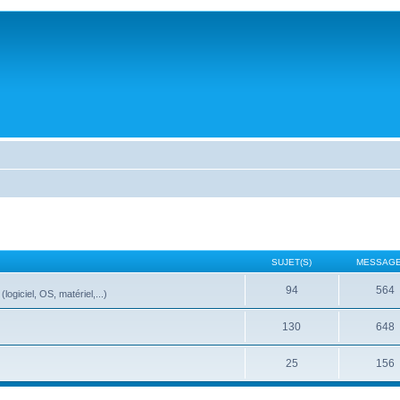
SUJET(S)
MESSAGE
94
564
ogiciel, OS, matériel,...)
130
648
25
156