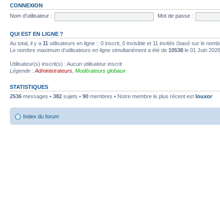
CONNEXION
Nom d’utilisateur :
Mot de passe :
QUI EST EN LIGNE ?
Au total, il y a
11
utilisateurs en ligne :: 0 inscrit, 0 invisible et 11 invités (basé sur le no
Le nombre maximum d’utilisateurs en ligne simultanément a été de
10538
le 01 Juin 202
Utilisateur(s) inscrit(s) : Aucun utilisateur inscrit
Légende :
Administrateurs
,
Modérateurs globaux
STATISTIQUES
2536
messages •
382
sujets •
90
membres • Notre membre le plus récent est
louxor
Index du forum