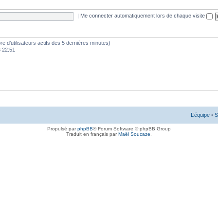
|
Me connecter automatiquement lors de chaque visite
mbre d’utilisateurs actifs des 5 dernières minutes)
6 22:51
L’équipe
•
S
Propulsé par
phpBB
® Forum Software © phpBB Group
Traduit en français par
Maël Soucaze
.