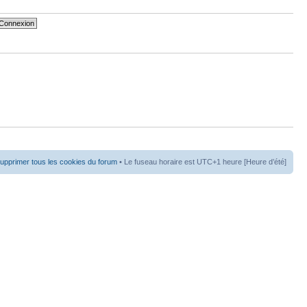
upprimer tous les cookies du forum
• Le fuseau horaire est UTC+1 heure [Heure d’été]