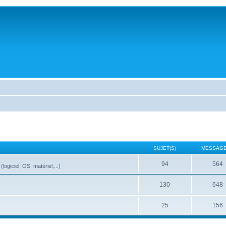
SUJET(S)
MESSAGE
94
564
ogiciel, OS, matériel,...)
130
648
25
156