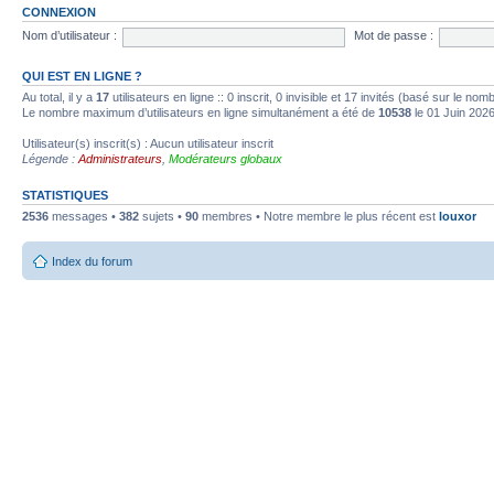
CONNEXION
Nom d’utilisateur :
Mot de passe :
QUI EST EN LIGNE ?
Au total, il y a
17
utilisateurs en ligne :: 0 inscrit, 0 invisible et 17 invités (basé sur le no
Le nombre maximum d’utilisateurs en ligne simultanément a été de
10538
le 01 Juin 202
Utilisateur(s) inscrit(s) : Aucun utilisateur inscrit
Légende :
Administrateurs
,
Modérateurs globaux
STATISTIQUES
2536
messages •
382
sujets •
90
membres • Notre membre le plus récent est
louxor
Index du forum