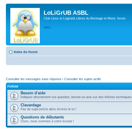
LoLiGrUB ASBL
Club Linux et Logiciels Libres du Borinage et Mons: forum
WIKI
Index du forum
Consulter les messages sans réponse
•
Consulter les sujets actifs
FORUM
Besoin d'aide
Indiquez directement vos question, besoin ou avis sur des thèmes techniques (l
Clavardage
Pas de sujet précis alors écrivez le ici !
Questions de débutants
Osez, nous sommes à votre écoute !