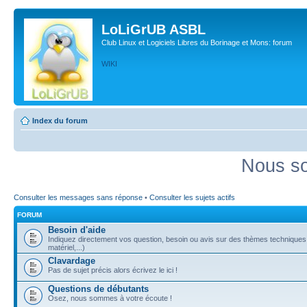
LoLiGrUB ASBL
Club Linux et Logiciels Libres du Borinage et Mons: forum
WIKI
Index du forum
Nous so
Consulter les messages sans réponse
•
Consulter les sujets actifs
FORUM
Besoin d'aide
Indiquez directement vos question, besoin ou avis sur des thèmes techniques (
matériel,...)
Clavardage
Pas de sujet précis alors écrivez le ici !
Questions de débutants
Osez, nous sommes à votre écoute !