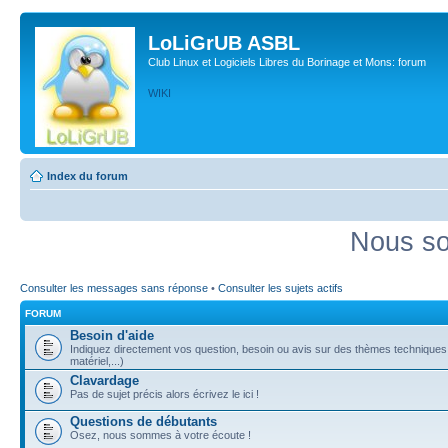
LoLiGrUB ASBL
Club Linux et Logiciels Libres du Borinage et Mons: forum
WIKI
Index du forum
Nous so
Consulter les messages sans réponse
•
Consulter les sujets actifs
FORUM
Besoin d'aide
Indiquez directement vos question, besoin ou avis sur des thèmes techniques (
matériel,...)
Clavardage
Pas de sujet précis alors écrivez le ici !
Questions de débutants
Osez, nous sommes à votre écoute !