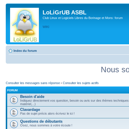
LoLiGrUB ASBL
Club Linux et Logiciels Libres du Borinage et Mons: forum
WIKI
Index du forum
Nous so
Consulter les messages sans réponse
•
Consulter les sujets actifs
FORUM
Besoin d'aide
Indiquez directement vos question, besoin ou avis sur des thèmes techniques (
matériel,...)
Clavardage
Pas de sujet précis alors écrivez le ici !
Questions de débutants
Osez, nous sommes à votre écoute !