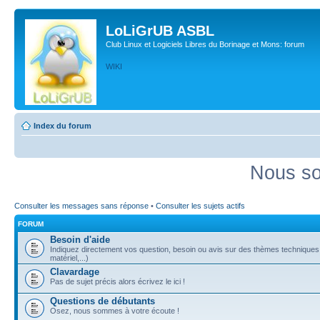
LoLiGrUB ASBL
Club Linux et Logiciels Libres du Borinage et Mons: forum
WIKI
Index du forum
Nous so
Consulter les messages sans réponse
•
Consulter les sujets actifs
FORUM
Besoin d'aide
Indiquez directement vos question, besoin ou avis sur des thèmes techniques (
matériel,...)
Clavardage
Pas de sujet précis alors écrivez le ici !
Questions de débutants
Osez, nous sommes à votre écoute !