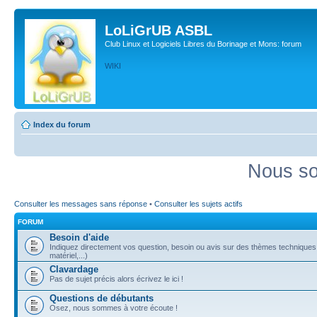
LoLiGrUB ASBL
Club Linux et Logiciels Libres du Borinage et Mons: forum
WIKI
Index du forum
Nous so
Consulter les messages sans réponse
•
Consulter les sujets actifs
FORUM
Besoin d'aide
Indiquez directement vos question, besoin ou avis sur des thèmes techniques (
matériel,...)
Clavardage
Pas de sujet précis alors écrivez le ici !
Questions de débutants
Osez, nous sommes à votre écoute !