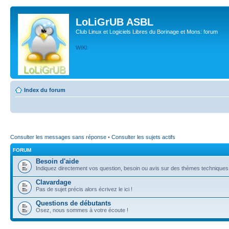
LoLiGrUB ASBL
Club Linux et Logiciels Libres du Borinage et Mons: forum
WIKI
Index du forum
Consulter les messages sans réponse
•
Consulter les sujets actifs
FORUM
Besoin d'aide
Indiquez directement vos question, besoin ou avis sur des thèmes techniques (l
Clavardage
Pas de sujet précis alors écrivez le ici !
Questions de débutants
Osez, nous sommes à votre écoute !