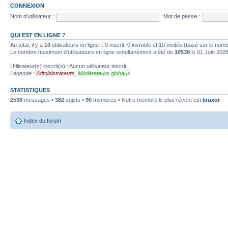
CONNEXION
Nom d’utilisateur :
Mot de passe :
QUI EST EN LIGNE ?
Au total, il y a
10
utilisateurs en ligne :: 0 inscrit, 0 invisible et 10 invités (basé sur le no
Le nombre maximum d’utilisateurs en ligne simultanément a été de
10538
le 01 Juin 202
Utilisateur(s) inscrit(s) : Aucun utilisateur inscrit
Légende :
Administrateurs
,
Modérateurs globaux
STATISTIQUES
2536
messages •
382
sujets •
90
membres • Notre membre le plus récent est
louxor
Index du forum