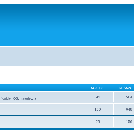
SUJET(S)
MESSAGE
94
564
ogiciel, OS, matériel,...)
130
648
25
156