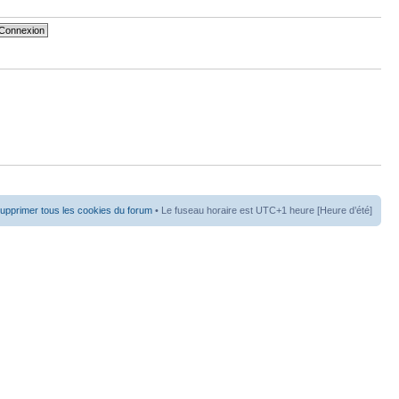
upprimer tous les cookies du forum
• Le fuseau horaire est UTC+1 heure [Heure d’été]