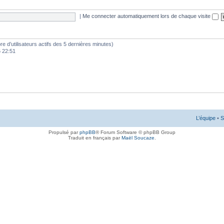
|
Me connecter automatiquement lors de chaque visite
mbre d’utilisateurs actifs des 5 dernières minutes)
6 22:51
L’équipe
•
S
Propulsé par
phpBB
® Forum Software © phpBB Group
Traduit en français par
Maël Soucaze
.