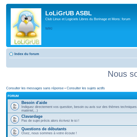
LoLiGrUB ASBL
Club Linux et Logiciels Libres du Borinage et Mons: forum
WIKI
Index du forum
Nous so
Consulter les messages sans réponse
•
Consulter les sujets actifs
FORUM
Besoin d'aide
Indiquez directement vos question, besoin ou avis sur des thèmes techniques (
matériel,...)
Clavardage
Pas de sujet précis alors écrivez le ici !
Questions de débutants
Osez, nous sommes à votre écoute !