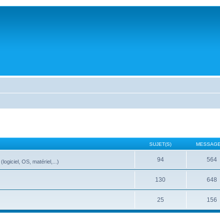
SUJET(S)
MESSAGE
94
564
ogiciel, OS, matériel,...)
130
648
25
156