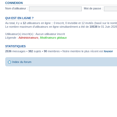
CONNEXION
Nom d’utilisateur :
Mot de passe :
QUI EST EN LIGNE ?
Au total, il y a
12
utilisateurs en ligne :: 0 inscrit, 0 invisible et 12 invités (basé sur le no
Le nombre maximum d’utilisateurs en ligne simultanément a été de
10538
le 01 Juin 202
Utilisateur(s) inscrit(s) : Aucun utilisateur inscrit
Légende :
Administrateurs
,
Modérateurs globaux
STATISTIQUES
2536
messages •
382
sujets •
90
membres • Notre membre le plus récent est
louxor
Index du forum