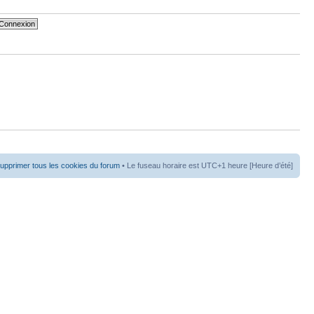
upprimer tous les cookies du forum
• Le fuseau horaire est UTC+1 heure [Heure d’été]