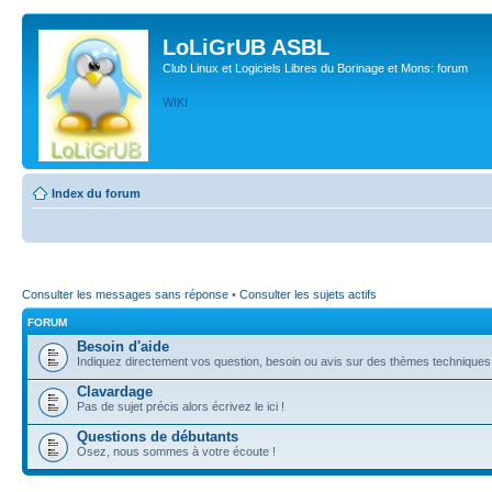
LoLiGrUB ASBL
Club Linux et Logiciels Libres du Borinage et Mons: forum
WIKI
Index du forum
Consulter les messages sans réponse
•
Consulter les sujets actifs
FORUM
Besoin d'aide
Indiquez directement vos question, besoin ou avis sur des thèmes techniques (l
Clavardage
Pas de sujet précis alors écrivez le ici !
Questions de débutants
Osez, nous sommes à votre écoute !