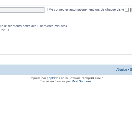
|
Me connecter automatiquement lors de chaque visite
mbre d’utilisateurs actifs des 5 dernières minutes)
6 22:51
L’équipe
•
S
Propulsé par
phpBB
® Forum Software © phpBB Group
Traduit en français par
Maël Soucaze
.