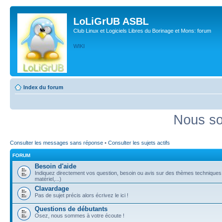
LoLiGrUB ASBL
Club Linux et Logiciels Libres du Borinage et Mons: forum
WIKI
Index du forum
Nous so
Consulter les messages sans réponse
•
Consulter les sujets actifs
FORUM
Besoin d'aide
Indiquez directement vos question, besoin ou avis sur des thèmes techniques (
matériel,...)
Clavardage
Pas de sujet précis alors écrivez le ici !
Questions de débutants
Osez, nous sommes à votre écoute !