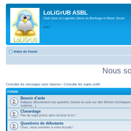
LoLiGrUB ASBL
Club Linux et Logiciels Libres du Borinage et Mons: forum
WIKI
Index du forum
Nous so
Consulter les messages sans réponse
•
Consulter les sujets actifs
FORUM
Besoin d'aide
Indiquez directement vos question, besoin ou avis sur des thèmes techniques (
matériel,...)
Clavardage
Pas de sujet précis alors écrivez le ici !
Questions de débutants
Osez, nous sommes à votre écoute !