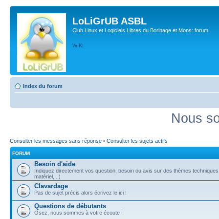
LoLiGrUB ASBL
Club Linux et Logiciels Libres du Borinage et Mons: forum
WIKI
Index du forum
Nous so
Consulter les messages sans réponse
•
Consulter les sujets actifs
FORUM
Besoin d'aide
Indiquez directement vos question, besoin ou avis sur des thèmes techniques (
matériel,...)
Clavardage
Pas de sujet précis alors écrivez le ici !
Questions de débutants
Osez, nous sommes à votre écoute !