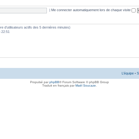
|
Me connecter automatiquement lors de chaque visite
mbre d’utilisateurs actifs des 5 dernières minutes)
6 22:51
L’équipe
•
S
Propulsé par
phpBB
® Forum Software © phpBB Group
Traduit en français par
Maël Soucaze
.