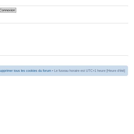
upprimer tous les cookies du forum
• Le fuseau horaire est UTC+1 heure [Heure d’été]