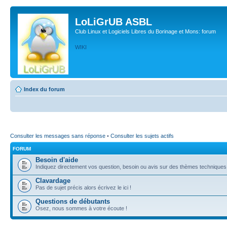
LoLiGrUB ASBL
Club Linux et Logiciels Libres du Borinage et Mons: forum
WIKI
Index du forum
Consulter les messages sans réponse
•
Consulter les sujets actifs
FORUM
Besoin d'aide
Indiquez directement vos question, besoin ou avis sur des thèmes techniques (l
Clavardage
Pas de sujet précis alors écrivez le ici !
Questions de débutants
Osez, nous sommes à votre écoute !