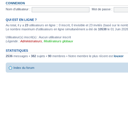
CONNEXION
Nom d’utilisateur :
Mot de passe :
QUI EST EN LIGNE ?
Au total, il y a
23
utilisateurs en ligne :: 0 inscrit, 0 invisible et 23 invités (basé sur le no
Le nombre maximum d’utilisateurs en ligne simultanément a été de
10538
le 01 Juin 202
Utilisateur(s) inscrit(s) : Aucun utilisateur inscrit
Légende :
Administrateurs
,
Modérateurs globaux
STATISTIQUES
2536
messages •
382
sujets •
90
membres • Notre membre le plus récent est
louxor
Index du forum