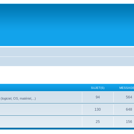
SUJET(S)
MESSAGE
94
564
ogiciel, OS, matériel,...)
130
648
25
156