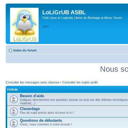
LoLiGrUB ASBL
Club Linux et Logiciels Libres du Borinage et Mons: forum
WIKI
Index du forum
Nous so
Consulter les messages sans réponse
•
Consulter les sujets actifs
FORUM
Besoin d'aide
Indiquez directement vos question, besoin ou avis sur des thèmes techniques (
matériel,...)
Clavardage
Pas de sujet précis alors écrivez le ici !
Questions de débutants
Osez, nous sommes à votre écoute !