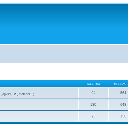
SUJET(S)
MESSAGE
94
564
ogiciel, OS, matériel,...)
130
648
25
156