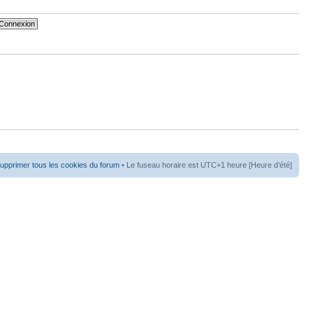
upprimer tous les cookies du forum
• Le fuseau horaire est UTC+1 heure [Heure d’été]