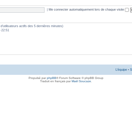
|
Me connecter automatiquement lors de chaque visite
e d’utilisateurs actifs des 5 dernières minutes)
6 22:51
L’équipe
•
S
Propulsé par
phpBB
® Forum Software © phpBB Group
Traduit en français par
Maël Soucaze
.