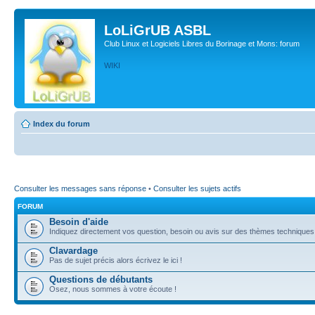
LoLiGrUB ASBL
Club Linux et Logiciels Libres du Borinage et Mons: forum
WIKI
Index du forum
Consulter les messages sans réponse
•
Consulter les sujets actifs
FORUM
Besoin d'aide
Indiquez directement vos question, besoin ou avis sur des thèmes techniques (l
Clavardage
Pas de sujet précis alors écrivez le ici !
Questions de débutants
Osez, nous sommes à votre écoute !