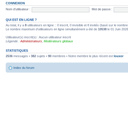
CONNEXION
Nom d’utilisateur :
Mot de passe :
QUI EST EN LIGNE ?
Au total, il y a
8
utilisateurs en ligne :: 0 inscrit, 0 invisible et 8 invités (basé sur le nombr
Le nombre maximum d’utilisateurs en ligne simultanément a été de
10538
le 01 Juin 202
Utilisateur(s) inscrit(s) : Aucun utilisateur inscrit
Légende :
Administrateurs
,
Modérateurs globaux
STATISTIQUES
2536
messages •
382
sujets •
90
membres • Notre membre le plus récent est
louxor
Index du forum