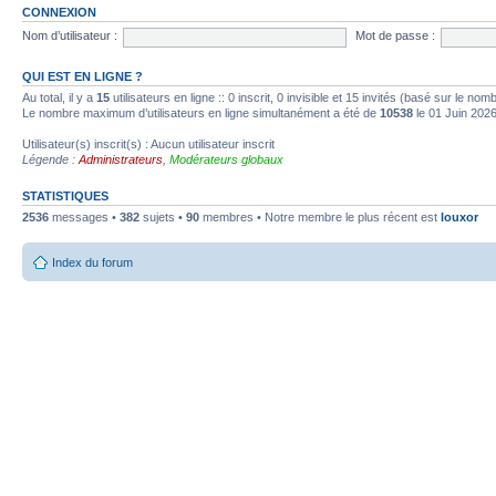
CONNEXION
Nom d’utilisateur :
Mot de passe :
QUI EST EN LIGNE ?
Au total, il y a
15
utilisateurs en ligne :: 0 inscrit, 0 invisible et 15 invités (basé sur le no
Le nombre maximum d’utilisateurs en ligne simultanément a été de
10538
le 01 Juin 202
Utilisateur(s) inscrit(s) : Aucun utilisateur inscrit
Légende :
Administrateurs
,
Modérateurs globaux
STATISTIQUES
2536
messages •
382
sujets •
90
membres • Notre membre le plus récent est
louxor
Index du forum