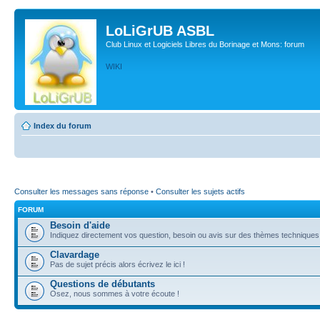
LoLiGrUB ASBL
Club Linux et Logiciels Libres du Borinage et Mons: forum
WIKI
Index du forum
Consulter les messages sans réponse
•
Consulter les sujets actifs
FORUM
Besoin d'aide
Indiquez directement vos question, besoin ou avis sur des thèmes techniques (l
Clavardage
Pas de sujet précis alors écrivez le ici !
Questions de débutants
Osez, nous sommes à votre écoute !