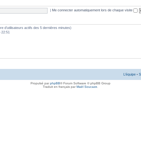
|
Me connecter automatiquement lors de chaque visite
mbre d’utilisateurs actifs des 5 dernières minutes)
6 22:51
L’équipe
•
S
Propulsé par
phpBB
® Forum Software © phpBB Group
Traduit en français par
Maël Soucaze
.