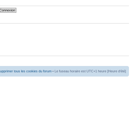
upprimer tous les cookies du forum
• Le fuseau horaire est UTC+1 heure [Heure d’été]