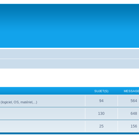
SUJET(S)
MESSAGE
94
564
ogiciel, OS, matériel,...)
130
648
25
156