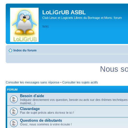
LoLiGrUB ASBL
Club Linux et Logiciels Libres du Borinage et Mons: forum
WIKI
Index du forum
Nous so
Consulter les messages sans réponse
•
Consulter les sujets actifs
FORUM
Besoin d'aide
Indiquez directement vos question, besoin ou avis sur des thèmes techniques (
matériel,...)
Clavardage
Pas de sujet précis alors écrivez le ici !
Questions de débutants
Osez, nous sommes à votre écoute !