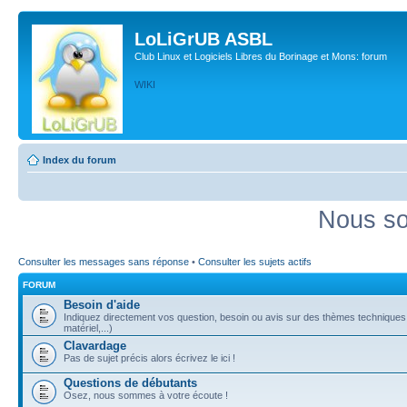
LoLiGrUB ASBL
Club Linux et Logiciels Libres du Borinage et Mons: forum
WIKI
Index du forum
Nous so
Consulter les messages sans réponse
•
Consulter les sujets actifs
FORUM
Besoin d'aide
Indiquez directement vos question, besoin ou avis sur des thèmes techniques (
matériel,...)
Clavardage
Pas de sujet précis alors écrivez le ici !
Questions de débutants
Osez, nous sommes à votre écoute !