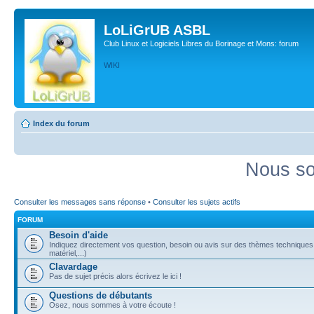
LoLiGrUB ASBL
Club Linux et Logiciels Libres du Borinage et Mons: forum
WIKI
Index du forum
Nous so
Consulter les messages sans réponse
•
Consulter les sujets actifs
FORUM
Besoin d'aide
Indiquez directement vos question, besoin ou avis sur des thèmes techniques (
matériel,...)
Clavardage
Pas de sujet précis alors écrivez le ici !
Questions de débutants
Osez, nous sommes à votre écoute !