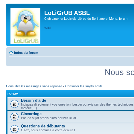
LoLiGrUB ASBL
Club Linux et Logiciels Libres du Borinage et Mons: forum
WIKI
Index du forum
Nous so
Consulter les messages sans réponse
•
Consulter les sujets actifs
FORUM
Besoin d'aide
Indiquez directement vos question, besoin ou avis sur des thèmes techniques (
matériel,...)
Clavardage
Pas de sujet précis alors écrivez le ici !
Questions de débutants
Osez, nous sommes à votre écoute !