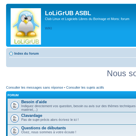
LoLiGrUB ASBL
Club Linux et Logiciels Libres du Borinage et Mons: forum
WIKI
Index du forum
Nous so
Consulter les messages sans réponse
•
Consulter les sujets actifs
FORUM
Besoin d'aide
Indiquez directement vos question, besoin ou avis sur des thèmes techniques (
matériel,...)
Clavardage
Pas de sujet précis alors écrivez le ici !
Questions de débutants
Osez, nous sommes à votre écoute !