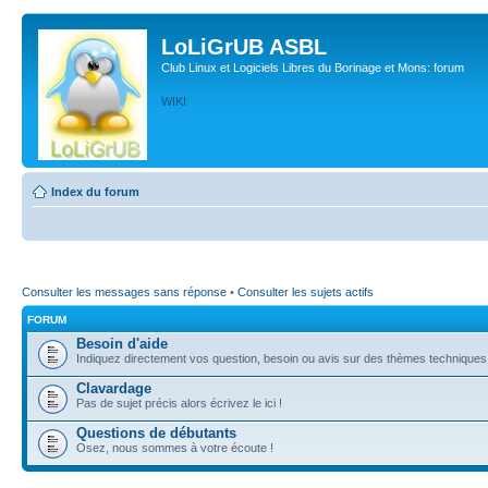
LoLiGrUB ASBL
Club Linux et Logiciels Libres du Borinage et Mons: forum
WIKI
Index du forum
Consulter les messages sans réponse
•
Consulter les sujets actifs
FORUM
Besoin d'aide
Indiquez directement vos question, besoin ou avis sur des thèmes techniques (l
Clavardage
Pas de sujet précis alors écrivez le ici !
Questions de débutants
Osez, nous sommes à votre écoute !