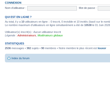
CONNEXION
Nom d’utilisateur :
Mot de passe :
QUI EST EN LIGNE ?
Au total, il y a
10
utilisateurs en ligne :: 0 inscrit, 0 invisible et 10 invités (basé sur le no
Le nombre maximum d’utilisateurs en ligne simultanément a été de
10538
le 01 Juin 202
Utilisateur(s) inscrit(s) : Aucun utilisateur inscrit
Légende :
Administrateurs
,
Modérateurs globaux
STATISTIQUES
2536
messages •
382
sujets •
90
membres • Notre membre le plus récent est
louxor
Index du forum