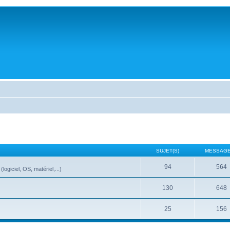
SUJET(S)
MESSAGE
94
564
ogiciel, OS, matériel,...)
130
648
25
156