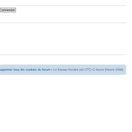
upprimer tous les cookies du forum
• Le fuseau horaire est UTC+1 heure [Heure d’été]