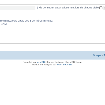
|
Me connecter automatiquement lors de chaque visite
mbre d’utilisateurs actifs des 5 dernières minutes)
6 22:51
L’équipe
•
S
Propulsé par
phpBB
® Forum Software © phpBB Group
Traduit en français par
Maël Soucaze
.