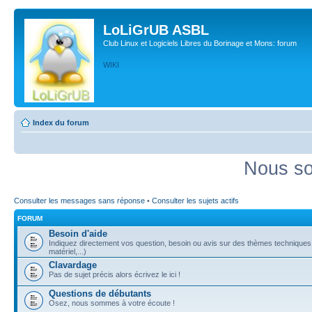
LoLiGrUB ASBL
Club Linux et Logiciels Libres du Borinage et Mons: forum
WIKI
Index du forum
Nous so
Consulter les messages sans réponse
•
Consulter les sujets actifs
FORUM
Besoin d'aide
Indiquez directement vos question, besoin ou avis sur des thèmes techniques (
matériel,...)
Clavardage
Pas de sujet précis alors écrivez le ici !
Questions de débutants
Osez, nous sommes à votre écoute !