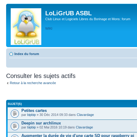
LoLiGrUB ASBL
Club Linux et Logiciels Libres du Borinage et Mons: forum
WIKI
Index du forum
Consulter les sujets actifs
Retour à la recherche avancée
SUJET(S)
Petites cartes
par
bipbip
» 30 Déc 2014 09:33 dans
Clavardage
Deepin sur archlinux
par
bipbip
» 02 Mai 2016 10:19 dans
Clavardage
Augmenter la durée de vie d'une carte SD pour raspberry pi