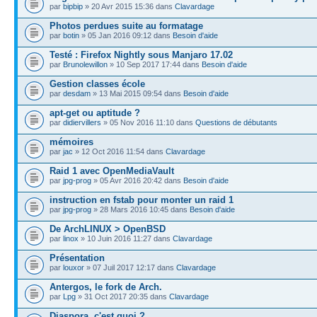
par
bipbip
» 20 Avr 2015 15:36 dans
Clavardage
Photos perdues suite au formatage
par
botin
» 05 Jan 2016 09:12 dans
Besoin d'aide
Testé : Firefox Nightly sous Manjaro 17.02
par
Brunolewillon
» 10 Sep 2017 17:44 dans
Besoin d'aide
Gestion classes école
par
desdam
» 13 Mai 2015 09:54 dans
Besoin d'aide
apt-get ou aptitude ?
par
didiervillers
» 05 Nov 2016 11:10 dans
Questions de débutants
mémoires
par
jac
» 12 Oct 2016 11:54 dans
Clavardage
Raid 1 avec OpenMediaVault
par
jpg-prog
» 05 Avr 2016 20:42 dans
Besoin d'aide
instruction en fstab pour monter un raid 1
par
jpg-prog
» 28 Mars 2016 10:45 dans
Besoin d'aide
De ArchLINUX > OpenBSD
par
linox
» 10 Juin 2016 11:27 dans
Clavardage
Présentation
par
louxor
» 07 Juil 2017 12:17 dans
Clavardage
Antergos, le fork de Arch.
par
Lpg
» 31 Oct 2017 20:35 dans
Clavardage
Diaspora, c'est quoi ?