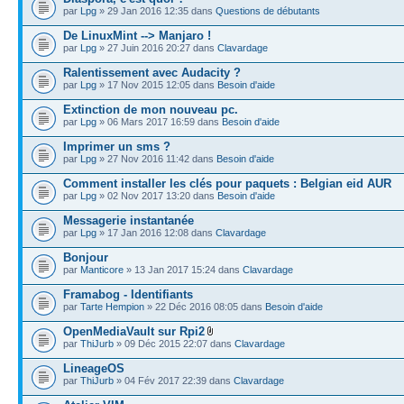
par
Lpg
» 29 Jan 2016 12:35 dans
Questions de débutants
De LinuxMint --> Manjaro !
par
Lpg
» 27 Juin 2016 20:27 dans
Clavardage
Ralentissement avec Audacity ?
par
Lpg
» 17 Nov 2015 12:05 dans
Besoin d'aide
Extinction de mon nouveau pc.
par
Lpg
» 06 Mars 2017 16:59 dans
Besoin d'aide
Imprimer un sms ?
par
Lpg
» 27 Nov 2016 11:42 dans
Besoin d'aide
Comment installer les clés pour paquets : Belgian eid AUR
par
Lpg
» 02 Nov 2017 13:20 dans
Besoin d'aide
Messagerie instantanée
par
Lpg
» 17 Jan 2016 12:08 dans
Clavardage
Bonjour
par
Manticore
» 13 Jan 2017 15:24 dans
Clavardage
Framabog - Identifiants
par
Tarte Hempion
» 22 Déc 2016 08:05 dans
Besoin d'aide
OpenMediaVault sur Rpi2
par
ThiJurb
» 09 Déc 2015 22:07 dans
Clavardage
LineageOS
par
ThiJurb
» 04 Fév 2017 22:39 dans
Clavardage