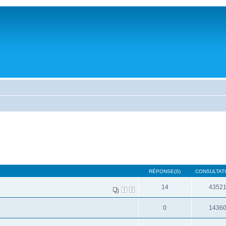
RÉPONSE(S)
CONSULTATI
14
4352
1
2
0
1436