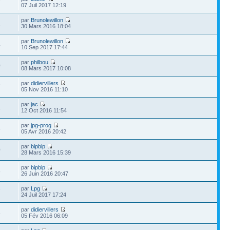
7
07 Juil 2017 12:19
par
Brunolewillon
2
30 Mars 2016 18:04
par
Brunolewillon
4
10 Sep 2017 17:44
par
philbou
0
08 Mars 2017 10:08
par
didiervillers
7
05 Nov 2016 11:10
par
jac
2
12 Oct 2016 11:54
par
jpg-prog
3
05 Avr 2016 20:42
par
bipbip
0
28 Mars 2016 15:39
par
bipbip
8
26 Juin 2016 20:47
par
Lpg
7
24 Juil 2017 17:24
par
didiervillers
6
05 Fév 2016 06:09