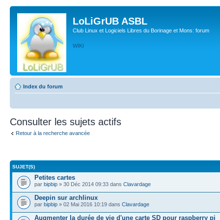
LoLiGrUB ASBL
Club Linux et Logiciels Libres du Borinage et Mons: forum
WIKI
Index du forum
Consulter les sujets actifs
Retour à la recherche avancée
SUJET(S)
Petites cartes
par
bipbip
» 30 Déc 2014 09:33 dans
Clavardage
Deepin sur archlinux
par
bipbip
» 02 Mai 2016 10:19 dans
Clavardage
Augmenter la durée de vie d'une carte SD pour raspberry pi