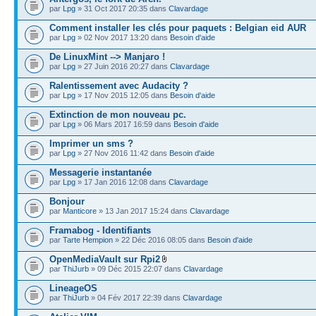
par
Lpg
» 31 Oct 2017 20:35 dans
Clavardage
Comment installer les clés pour paquets : Belgian eid AUR
par
Lpg
» 02 Nov 2017 13:20 dans
Besoin d'aide
De LinuxMint --> Manjaro !
par
Lpg
» 27 Juin 2016 20:27 dans
Clavardage
Ralentissement avec Audacity ?
par
Lpg
» 17 Nov 2015 12:05 dans
Besoin d'aide
Extinction de mon nouveau pc.
par
Lpg
» 06 Mars 2017 16:59 dans
Besoin d'aide
Imprimer un sms ?
par
Lpg
» 27 Nov 2016 11:42 dans
Besoin d'aide
Messagerie instantanée
par
Lpg
» 17 Jan 2016 12:08 dans
Clavardage
Bonjour
par
Manticore
» 13 Jan 2017 15:24 dans
Clavardage
Framabog - Identifiants
par
Tarte Hempion
» 22 Déc 2016 08:05 dans
Besoin d'aide
OpenMediaVault sur Rpi2
par
ThiJurb
» 09 Déc 2015 22:07 dans
Clavardage
LineageOS
par
ThiJurb
» 04 Fév 2017 22:39 dans
Clavardage