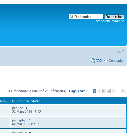
Recherche avancée
FAQ
Connexion
La recherche a retourné 248 résultat(s) •
Page
1
sur
10
•
...
1
2
3
4
5
10
ON(S)
DERNIER MESSAGE
par
Lpg
1
23 Mars 2016 16:42
par
bipbip
0
02 Mai 2016 10:19
par
louxor