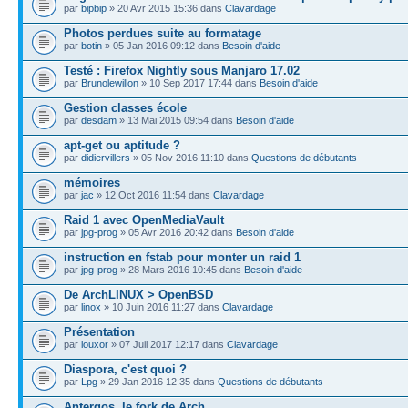
par
bipbip
» 20 Avr 2015 15:36 dans
Clavardage
Photos perdues suite au formatage
par
botin
» 05 Jan 2016 09:12 dans
Besoin d'aide
Testé : Firefox Nightly sous Manjaro 17.02
par
Brunolewillon
» 10 Sep 2017 17:44 dans
Besoin d'aide
Gestion classes école
par
desdam
» 13 Mai 2015 09:54 dans
Besoin d'aide
apt-get ou aptitude ?
par
didiervillers
» 05 Nov 2016 11:10 dans
Questions de débutants
mémoires
par
jac
» 12 Oct 2016 11:54 dans
Clavardage
Raid 1 avec OpenMediaVault
par
jpg-prog
» 05 Avr 2016 20:42 dans
Besoin d'aide
instruction en fstab pour monter un raid 1
par
jpg-prog
» 28 Mars 2016 10:45 dans
Besoin d'aide
De ArchLINUX > OpenBSD
par
linox
» 10 Juin 2016 11:27 dans
Clavardage
Présentation
par
louxor
» 07 Juil 2017 12:17 dans
Clavardage
Diaspora, c'est quoi ?
par
Lpg
» 29 Jan 2016 12:35 dans
Questions de débutants
Antergos, le fork de Arch.