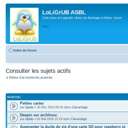
LoLiGrUB ASBL
Club Linux et Logiciels Libres du Borinage et Mons: forum
WIKI
Index du forum
Consulter les sujets actifs
Retour à la recherche avancée
SUJET(S)
Petites cartes
par
bipbip
» 30 Déc 2014 09:33 dans
Clavardage
Deepin sur archlinux
par
bipbip
» 02 Mai 2016 10:19 dans
Clavardage
Augmenter la durée de vie d'une carte SD pour raspberry pi