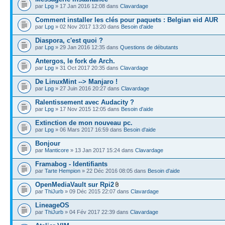
par
Lpg
» 17 Jan 2016 12:08 dans
Clavardage
Comment installer les clés pour paquets : Belgian eid AUR
par
Lpg
» 02 Nov 2017 13:20 dans
Besoin d'aide
Diaspora, c'est quoi ?
par
Lpg
» 29 Jan 2016 12:35 dans
Questions de débutants
Antergos, le fork de Arch.
par
Lpg
» 31 Oct 2017 20:35 dans
Clavardage
De LinuxMint --> Manjaro !
par
Lpg
» 27 Juin 2016 20:27 dans
Clavardage
Ralentissement avec Audacity ?
par
Lpg
» 17 Nov 2015 12:05 dans
Besoin d'aide
Extinction de mon nouveau pc.
par
Lpg
» 06 Mars 2017 16:59 dans
Besoin d'aide
Bonjour
par
Manticore
» 13 Jan 2017 15:24 dans
Clavardage
Framabog - Identifiants
par
Tarte Hempion
» 22 Déc 2016 08:05 dans
Besoin d'aide
OpenMediaVault sur Rpi2
par
ThiJurb
» 09 Déc 2015 22:07 dans
Clavardage
LineageOS
par
ThiJurb
» 04 Fév 2017 22:39 dans
Clavardage