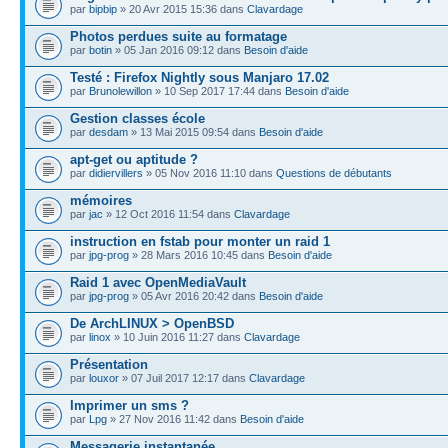
par
bipbip
» 20 Avr 2015 15:36 dans
Clavardage
Photos perdues suite au formatage
par
botin
» 05 Jan 2016 09:12 dans
Besoin d'aide
Testé : Firefox Nightly sous Manjaro 17.02
par
Brunolewillon
» 10 Sep 2017 17:44 dans
Besoin d'aide
Gestion classes école
par
desdam
» 13 Mai 2015 09:54 dans
Besoin d'aide
apt-get ou aptitude ?
par
didiervillers
» 05 Nov 2016 11:10 dans
Questions de débutants
mémoires
par
jac
» 12 Oct 2016 11:54 dans
Clavardage
instruction en fstab pour monter un raid 1
par
jpg-prog
» 28 Mars 2016 10:45 dans
Besoin d'aide
Raid 1 avec OpenMediaVault
par
jpg-prog
» 05 Avr 2016 20:42 dans
Besoin d'aide
De ArchLINUX > OpenBSD
par
linox
» 10 Juin 2016 11:27 dans
Clavardage
Présentation
par
louxor
» 07 Juil 2017 12:17 dans
Clavardage
Imprimer un sms ?
par
Lpg
» 27 Nov 2016 11:42 dans
Besoin d'aide
Messagerie instantanée