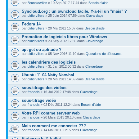
par
Brunolewillon
» 10 Sep 2017 17:44 dans
Besoin d'aide
Syncloud.org : un owncloud facile. Y-a-t-il un "mais" ?
par
didiervillers
» 25 Juin 2014 07:59 dans
Clavardage
Fedora 14
par
didiervillers
» 20 Mai 2011 15:07 dans
Besoin d'aide
Promotion de logiciels libres pour Windows
par
didiervillers
» 23 Sep 2012 17:30 dans
Clavardage
apt-get ou aptitude ?
par
didiervillers
» 05 Nov 2016 11:10 dans
Questions de débutants
les calendriers des logiciels
par
didiervillers
» 31 Jan 2012 00:32 dans
Clavardage
Ubuntu 11.04 Natty Narwhal
par
didiervillers
» 20 Mai 2011 14:59 dans
Besoin d'aide
sous-titrage des vidéos
par
francois
» 16 Juil 2012 17:48 dans
Clavardage
sous-titrage vidéo
par
francois
» 02 Déc 2011 12:24 dans
Besoin d'aide
Votre RPi comme serveur web
par
francois
» 20 Mars 2013 20:13 dans
Clavardage
Mais comment me connecter ???
par
francois
» 14 Mai 2011 21:15 dans
Clavardage
Barbecue le 2 Juillet