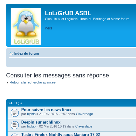
LoLiGrUB ASBL
Club Linux et Logiciels Libres du Borinage et Mons: forum
WIKI
Index du forum
Consulter les messages sans réponse
Retour à la recherche avancée
SUJET(S)
Pour suivre les news linux
par
bipbip
» 21 Fév 2015 22:57 dans
Clavardage
Deepin sur archlinux
par
bipbip
» 02 Mai 2016 10:19 dans
Clavardage
Testé : Firefox Nightly sous Manjaro 17.02