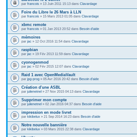
par
francois
» 13 Juin 2011 15:13 dans
Clavardage
Foire du Libre le 26 Mars à LLN
par
francois
» 15 Mars 2013 01:05 dans
Clavardage
xbmc remote
par
francois
» 01 Jan 2013 20:52 dans
Besoin d'aide
mémoires
par
jac
» 12 Oct 2016 11:54 dans
Clavardage
raspbian
par
jac
» 19 Fév 2013 11:59 dans
Clavardage
cyonogenmod
par
jac
» 02 Fév 2015 12:07 dans
Clavardage
Raid 1 avec OpenMediaVault
par
jpg-prog
» 05 Avr 2016 20:42 dans
Besoin d'aide
Création d'une ASBL
par
julienetnel
» 27 Nov 2015 04:13 dans
Clavardage
Supprimer mon compte
par
julienetnel
» 02 Jan 2016 04:37 dans
Besoin d'aide
impression en mode livret
par
kikibelux
» 21 Sep 2014 16:23 dans
Besoin d'aide
Notre nouvelle bannière
par
kikibelux
» 03 Mars 2015 22:38 dans
Clavardage