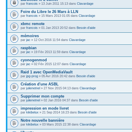
par
francois
» 13 Juin 2011 15:13 dans
Clavardage
Foire du Libre le 26 Mars à LLN
par
francois
» 15 Mars 2013 01:05 dans
Clavardage
xbmc remote
par
francois
» 01 Jan 2013 20:52 dans
Besoin d'aide
mémoires
par
jac
» 12 Oct 2016 11:54 dans
Clavardage
raspbian
par
jac
» 19 Fév 2013 11:59 dans
Clavardage
cyonogenmod
par
jac
» 02 Fév 2015 12:07 dans
Clavardage
Raid 1 avec OpenMediaVault
par
jpg-prog
» 05 Avr 2016 20:42 dans
Besoin d'aide
Création d'une ASBL
par
julienetnel
» 27 Nov 2015 04:13 dans
Clavardage
Supprimer mon compte
par
julienetnel
» 02 Jan 2016 04:37 dans
Besoin d'aide
impression en mode livret
par
kikibelux
» 21 Sep 2014 16:23 dans
Besoin d'aide
Notre nouvelle bannière
par
kikibelux
» 03 Mars 2015 22:38 dans
Clavardage