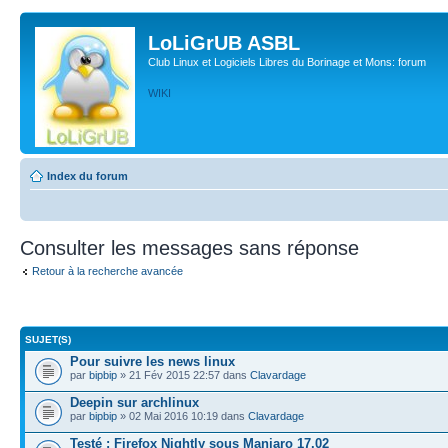
LoLiGrUB ASBL
Club Linux et Logiciels Libres du Borinage et Mons: forum
WIKI
Index du forum
Consulter les messages sans réponse
Retour à la recherche avancée
SUJET(S)
Pour suivre les news linux
par
bipbip
» 21 Fév 2015 22:57 dans
Clavardage
Deepin sur archlinux
par
bipbip
» 02 Mai 2016 10:19 dans
Clavardage
Testé : Firefox Nightly sous Manjaro 17.02