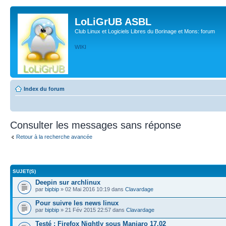
LoLiGrUB ASBL
Club Linux et Logiciels Libres du Borinage et Mons: forum
WIKI
Index du forum
Consulter les messages sans réponse
Retour à la recherche avancée
SUJET(S)
Deepin sur archlinux
par
bipbip
» 02 Mai 2016 10:19 dans
Clavardage
Pour suivre les news linux
par
bipbip
» 21 Fév 2015 22:57 dans
Clavardage
Testé : Firefox Nightly sous Manjaro 17.02