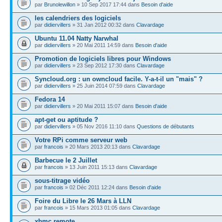
par
Brunolewillon
» 10 Sep 2017 17:44 dans
Besoin d'aide
les calendriers des logiciels
par
didiervillers
» 31 Jan 2012 00:32 dans
Clavardage
Ubuntu 11.04 Natty Narwhal
par
didiervillers
» 20 Mai 2011 14:59 dans
Besoin d'aide
Promotion de logiciels libres pour Windows
par
didiervillers
» 23 Sep 2012 17:30 dans
Clavardage
Syncloud.org : un owncloud facile. Y-a-t-il un "mais" ?
par
didiervillers
» 25 Juin 2014 07:59 dans
Clavardage
Fedora 14
par
didiervillers
» 20 Mai 2011 15:07 dans
Besoin d'aide
apt-get ou aptitude ?
par
didiervillers
» 05 Nov 2016 11:10 dans
Questions de débutants
Votre RPi comme serveur web
par
francois
» 20 Mars 2013 20:13 dans
Clavardage
Barbecue le 2 Juillet
par
francois
» 13 Juin 2011 15:13 dans
Clavardage
sous-titrage vidéo
par
francois
» 02 Déc 2011 12:24 dans
Besoin d'aide
Foire du Libre le 26 Mars à LLN
par
francois
» 15 Mars 2013 01:05 dans
Clavardage
xbmc remote