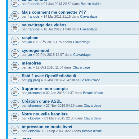
par
francois
» 01 Jan 2013 20:52 dans
Besoin d'aide
Mais comment me connecter ???
par
francois
» 14 Mai 2011 21:15 dans
Clavardage
sous-titrage des vidéos
par
francois
» 16 Juil 2012 17:48 dans
Clavardage
raspbian
par
jac
» 19 Fév 2013 11:59 dans
Clavardage
cyonogenmod
par
jac
» 02 Fév 2015 12:07 dans
Clavardage
mémoires
par
jac
» 12 Oct 2016 11:54 dans
Clavardage
Raid 1 avec OpenMediaVault
par
jpg-prog
» 05 Avr 2016 20:42 dans
Besoin d'aide
Supprimer mon compte
par
julienetnel
» 02 Jan 2016 04:37 dans
Besoin d'aide
Création d'une ASBL
par
julienetnel
» 27 Nov 2015 04:13 dans
Clavardage
Notre nouvelle bannière
par
kikibelux
» 03 Mars 2015 22:38 dans
Clavardage
impression en mode livret
par
kikibelux
» 21 Sep 2014 16:23 dans
Besoin d'aide