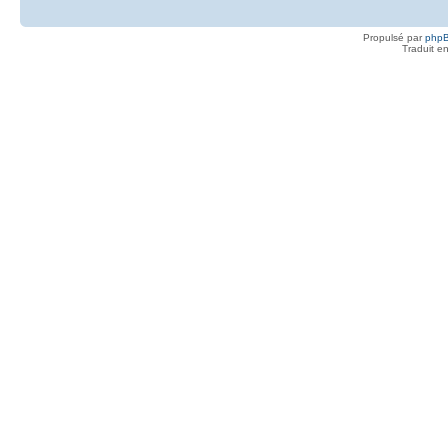
Propulsé par
php
Traduit e