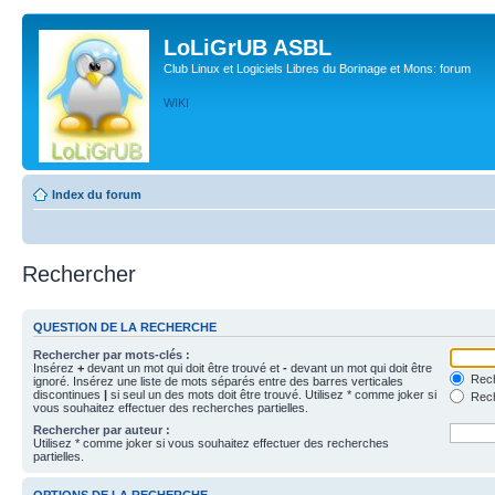
LoLiGrUB ASBL
Club Linux et Logiciels Libres du Borinage et Mons: forum
WIKI
Index du forum
Rechercher
QUESTION DE LA RECHERCHE
Rechercher par mots-clés :
Insérez
+
devant un mot qui doit être trouvé et
-
devant un mot qui doit être
Rech
ignoré. Insérez une liste de mots séparés entre des barres verticales
discontinues
|
si seul un des mots doit être trouvé. Utilisez * comme joker si
Rech
vous souhaitez effectuer des recherches partielles.
Rechercher par auteur :
Utilisez * comme joker si vous souhaitez effectuer des recherches
partielles.
OPTIONS DE LA RECHERCHE