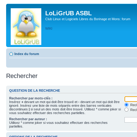
LoLiGrUB ASBL
Club Linux et Logiciels Libres du Borinage et Mons: forum
WIKI
Index du forum
Rechercher
QUESTION DE LA RECHERCHE
Rechercher par mots-clés :
Insérez
+
devant un mot qui doit être trouvé et
-
devant un mot qui doit être
Rech
ignoré. Insérez une liste de mots séparés entre des barres verticales
discontinues
|
si seul un des mots doit être trouvé. Utilisez * comme joker si
Rech
vous souhaitez effectuer des recherches partielles.
Rechercher par auteur :
Utilisez * comme joker si vous souhaitez effectuer des recherches
partielles.
OPTIONS DE LA RECHERCHE