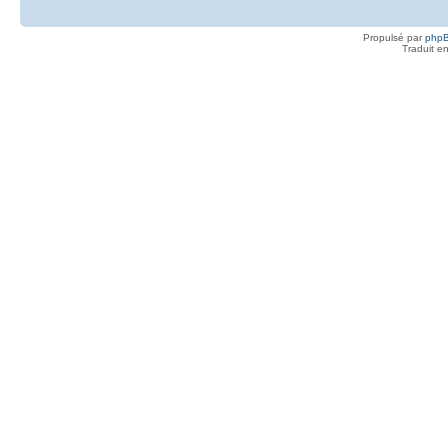
Propulsé par
php
Traduit e