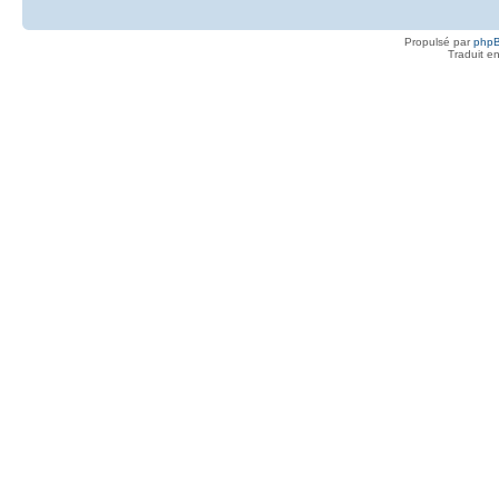
Propulsé par
php
Traduit e