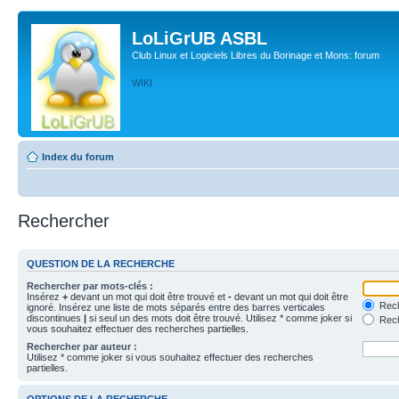
LoLiGrUB ASBL
Club Linux et Logiciels Libres du Borinage et Mons: forum
WIKI
Index du forum
Rechercher
QUESTION DE LA RECHERCHE
Rechercher par mots-clés :
Insérez
+
devant un mot qui doit être trouvé et
-
devant un mot qui doit être
Rech
ignoré. Insérez une liste de mots séparés entre des barres verticales
discontinues
|
si seul un des mots doit être trouvé. Utilisez * comme joker si
Rech
vous souhaitez effectuer des recherches partielles.
Rechercher par auteur :
Utilisez * comme joker si vous souhaitez effectuer des recherches
partielles.
OPTIONS DE LA RECHERCHE