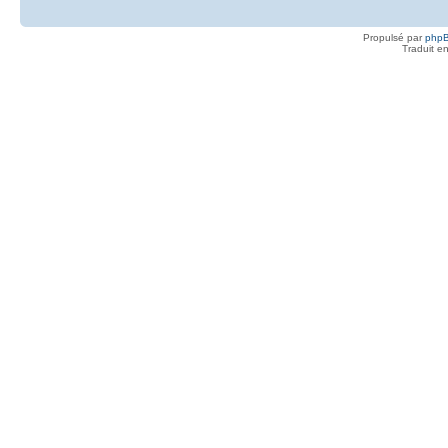
Propulsé par
php
Traduit e