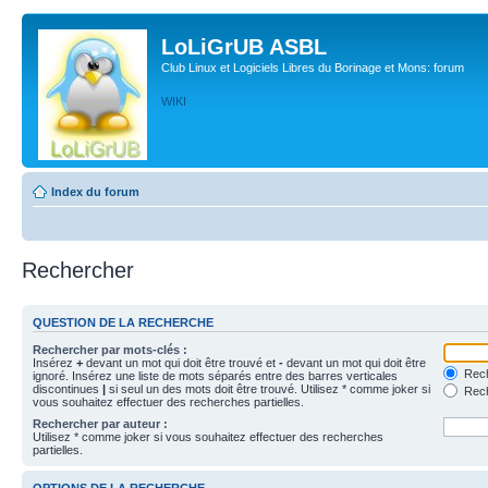
LoLiGrUB ASBL
Club Linux et Logiciels Libres du Borinage et Mons: forum
WIKI
Index du forum
Rechercher
QUESTION DE LA RECHERCHE
Rechercher par mots-clés :
Insérez
+
devant un mot qui doit être trouvé et
-
devant un mot qui doit être
Rech
ignoré. Insérez une liste de mots séparés entre des barres verticales
discontinues
|
si seul un des mots doit être trouvé. Utilisez * comme joker si
Rech
vous souhaitez effectuer des recherches partielles.
Rechercher par auteur :
Utilisez * comme joker si vous souhaitez effectuer des recherches
partielles.
OPTIONS DE LA RECHERCHE