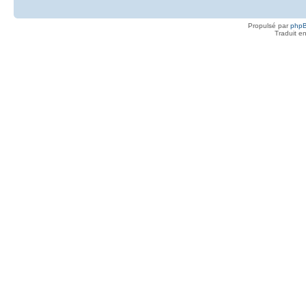
Propulsé par
php
Traduit e