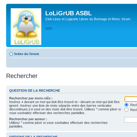
LoLiGrUB ASBL
Club Linux et Logiciels Libres du Borinage et Mons: forum
WIKI
Index du forum
Rechercher
QUESTION DE LA RECHERCHE
Rechercher par mots-clés :
Insérez
+
devant un mot qui doit être trouvé et
-
devant un mot qui doit être
Rech
ignoré. Insérez une liste de mots séparés entre des barres verticales
discontinues
|
si seul un des mots doit être trouvé. Utilisez * comme joker si
Rech
vous souhaitez effectuer des recherches partielles.
Rechercher par auteur :
Utilisez * comme joker si vous souhaitez effectuer des recherches
partielles.
OPTIONS DE LA RECHERCHE