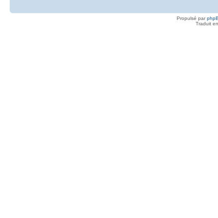
Propulsé par
php
Traduit e