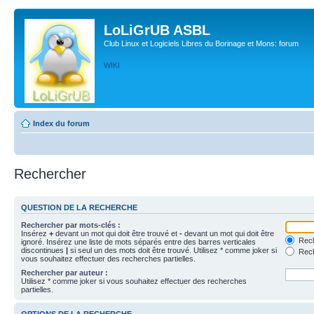
LoLiGrUB ASBL
Club Linux et Logiciels Libres du Borinage et Mons: forum
WIKI
Index du forum
Rechercher
QUESTION DE LA RECHERCHE
Rechercher par mots-clés :
Insérez
+
devant un mot qui doit être trouvé et
-
devant un mot qui doit être
Rech
ignoré. Insérez une liste de mots séparés entre des barres verticales
discontinues
|
si seul un des mots doit être trouvé. Utilisez * comme joker si
Rech
vous souhaitez effectuer des recherches partielles.
Rechercher par auteur :
Utilisez * comme joker si vous souhaitez effectuer des recherches
partielles.
OPTIONS DE LA RECHERCHE