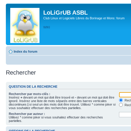
LoLiGrUB ASBL
Club Linux et Logiciels Libres du Borinage et Mons: forum
WIKI
Index du forum
Rechercher
QUESTION DE LA RECHERCHE
Rechercher par mots-clés :
Insérez
+
devant un mot qui doit être trouvé et
-
devant un mot qui doit être
Rech
ignoré. Insérez une liste de mots séparés entre des barres verticales
discontinues
|
si seul un des mots doit être trouvé. Utilisez * comme joker si
Rech
vous souhaitez effectuer des recherches partielles.
Rechercher par auteur :
Utilisez * comme joker si vous souhaitez effectuer des recherches
partielles.
OPTIONS DE LA RECHERCHE