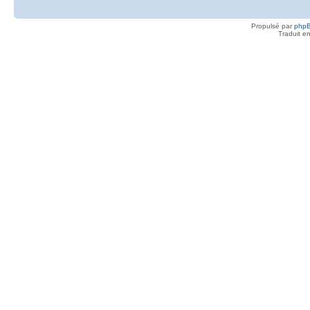
Propulsé par
php
Traduit e