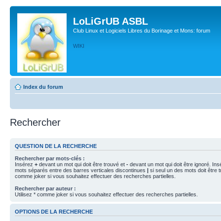
LoLiGrUB ASBL
Club Linux et Logiciels Libres du Borinage et Mons: forum
WIKI
Index du forum
Rechercher
QUESTION DE LA RECHERCHE
Rechercher par mots-clés :
Insérez
+
devant un mot qui doit être trouvé et
-
devant un mot qui doit être ignoré. Ins
mots séparés entre des barres verticales discontinues
|
si seul un des mots doit être t
comme joker si vous souhaitez effectuer des recherches partielles.
Rechercher par auteur :
Utilisez * comme joker si vous souhaitez effectuer des recherches partielles.
OPTIONS DE LA RECHERCHE