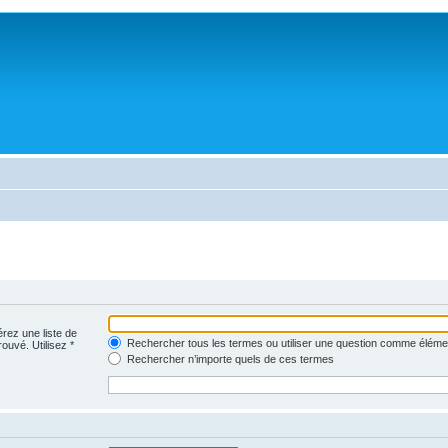
érez une liste de
Rechercher tous les termes ou utiliser une question comme éléme
rouvé. Utilisez *
Rechercher n’importe quels de ces termes