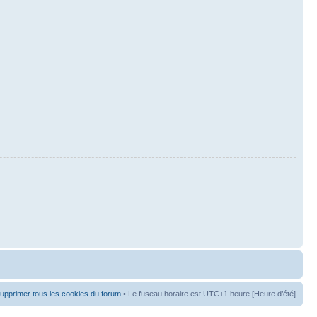
upprimer tous les cookies du forum
• Le fuseau horaire est UTC+1 heure [Heure d’été]