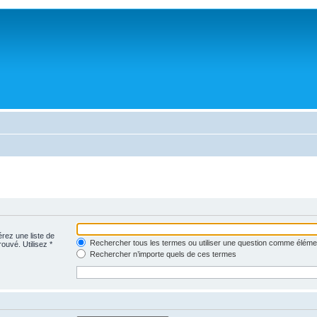
érez une liste de
Rechercher tous les termes ou utiliser une question comme éléme
rouvé. Utilisez *
Rechercher n’importe quels de ces termes