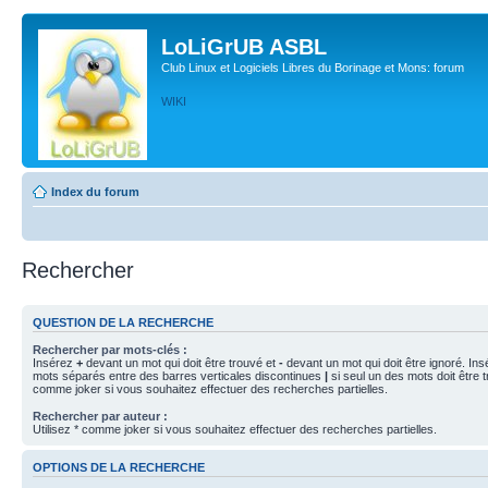
LoLiGrUB ASBL
Club Linux et Logiciels Libres du Borinage et Mons: forum
WIKI
Index du forum
Rechercher
QUESTION DE LA RECHERCHE
Rechercher par mots-clés :
Insérez
+
devant un mot qui doit être trouvé et
-
devant un mot qui doit être ignoré. Ins
mots séparés entre des barres verticales discontinues
|
si seul un des mots doit être t
comme joker si vous souhaitez effectuer des recherches partielles.
Rechercher par auteur :
Utilisez * comme joker si vous souhaitez effectuer des recherches partielles.
OPTIONS DE LA RECHERCHE