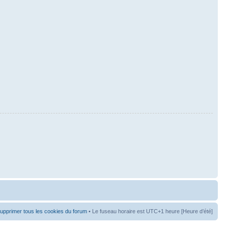
upprimer tous les cookies du forum
• Le fuseau horaire est UTC+1 heure [Heure d’été]