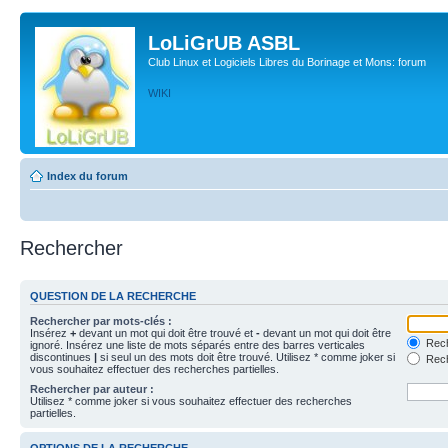
LoLiGrUB ASBL
Club Linux et Logiciels Libres du Borinage et Mons: forum
WIKI
Index du forum
Rechercher
QUESTION DE LA RECHERCHE
Rechercher par mots-clés :
Insérez
+
devant un mot qui doit être trouvé et
-
devant un mot qui doit être
Rech
ignoré. Insérez une liste de mots séparés entre des barres verticales
discontinues
|
si seul un des mots doit être trouvé. Utilisez * comme joker si
Rech
vous souhaitez effectuer des recherches partielles.
Rechercher par auteur :
Utilisez * comme joker si vous souhaitez effectuer des recherches
partielles.
OPTIONS DE LA RECHERCHE