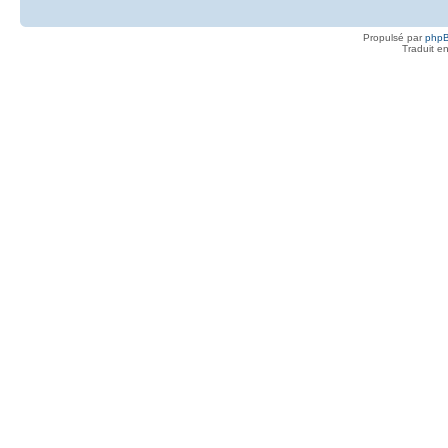
Propulsé par
php
Traduit e