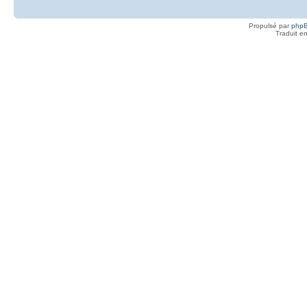
Propulsé par
php
Traduit e