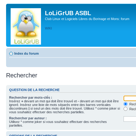
LoLiGrUB ASBL
Club Linux et Logiciels Libres du Borinage et Mons: forum
WIKI
Index du forum
Rechercher
QUESTION DE LA RECHERCHE
Rechercher par mots-clés :
Insérez
+
devant un mot qui doit être trouvé et
-
devant un mot qui doit être
Rech
ignoré. Insérez une liste de mots séparés entre des barres verticales
discontinues
|
si seul un des mots doit être trouvé. Utilisez * comme joker si
Rech
vous souhaitez effectuer des recherches partielles.
Rechercher par auteur :
Utilisez * comme joker si vous souhaitez effectuer des recherches
partielles.
OPTIONS DE LA RECHERCHE