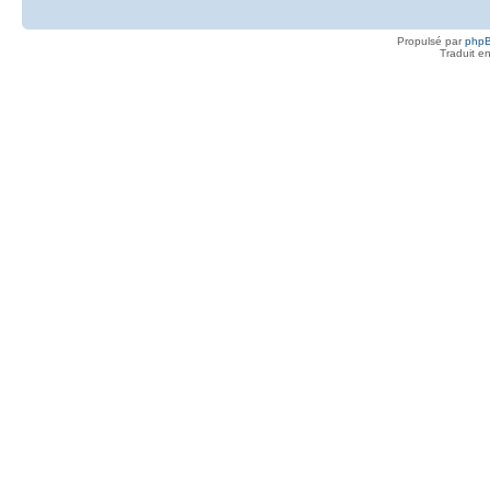
Propulsé par
php
Traduit e